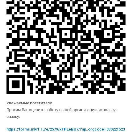
Уважаемые посетители!
Просим Вас оценить работу нашей организации, используя
ссылку:
https://forms.mkrf.ru/e/2579/xTPLeBU7/?ap_orgcode=030221523