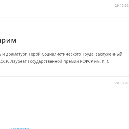
29.10.20
арим
ь и драматург, Герой Социалистического Труда, заслуженный
ССР. Лауреат Государственной премии РСФСР им. К. С.
20.10.20