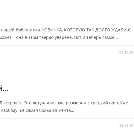
 нашей библиотеки.НОВИНКА, КОТОРУЮ ТАК ДОЛГО ЖДАЛИ.С
ожет – она в этом твердо уверена. Вот и теперь самое…
06.10.20
й…
а Быстролёт. Это летучая мышка размером с грецкий орех.Уже
а свободу. Её самая большая мечта…
22.09.20