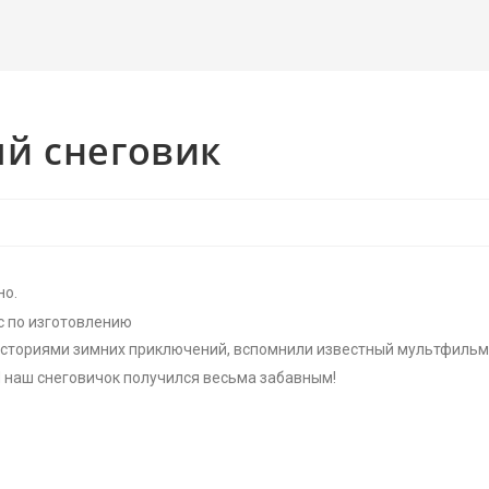
й снеговик
но.
с по изготовлению
 историями зимних приключений, вспомнили известный мультфиль
И наш снеговичок получился весьма забавным!