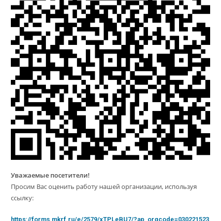
Уважаемые посетители!
Просим Вас оценить работу нашей организации, используя
ссылку:
https://forms.mkrf.ru/e/2579/xTPLeBU7/?ap_orgcode=030221523