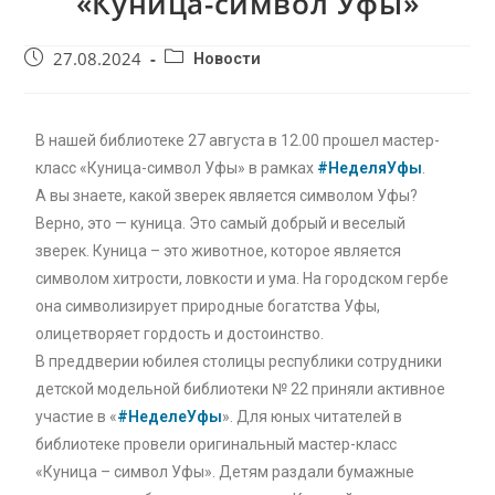
«Куница-символ Уфы»
27.08.2024
Новости
В нашей библиотеке 27 августа в 12.00 прошел мастер-
класс «Куница-символ Уфы» в рамках
#НеделяУфы
.
А вы знаете, какой зверек является символом Уфы?
Верно, это — куница. Это самый добрый и веселый
зверек. Куница – это животное, которое является
символом хитрости, ловкости и ума. На городском гербе
она символизирует природные богатства Уфы,
олицетворяет гордость и достоинство.
В преддверии юбилея столицы республики сотрудники
детской модельной библиотеки № 22 приняли активное
участие в «
#НеделеУфы
». Для юных читателей в
библиотеке провели оригинальный мастер-класс
«Куница – символ Уфы». Детям раздали бумажные