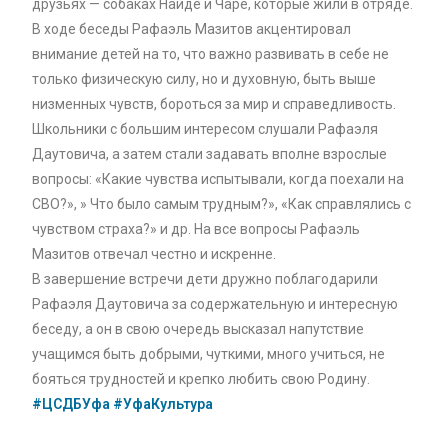
друзьях — собаках Найде и Чаре, которые жили в отряде.
В ходе беседы Рафаэль Мазитов акцентировал
внимание детей на то, что важно развивать в себе не
только физическую силу, но и духовную, быть выше
низменных чувств, бороться за мир и справедливость.
Школьники с большим интересом слушали Рафаэля
Даутовича, а затем стали задавать вполне взрослые
вопросы: «Какие чувства испытывали, когда поехали на
СВО?», » Что было самым трудным?», «Как справлялись с
чувством страха?» и др. На все вопросы Рафаэль
Мазитов отвечал честно и искренне.
В завершение встречи дети дружно поблагодарили
Рафаэля Даутовича за содержательную и интересную
беседу, а он в свою очередь высказал напутствие
учащимся быть добрыми, чуткими, много учиться, не
бояться трудностей и крепко любить свою Родину.
#ЦСДБУфа
#УфаКультура