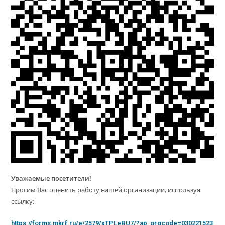
Уважаемые посетители!
Просим Вас оценить работу нашей организации, используя
ссылку:
https://forms.mkrf.ru/e/2579/xTPLeBU7/?ap_orgcode=030221523