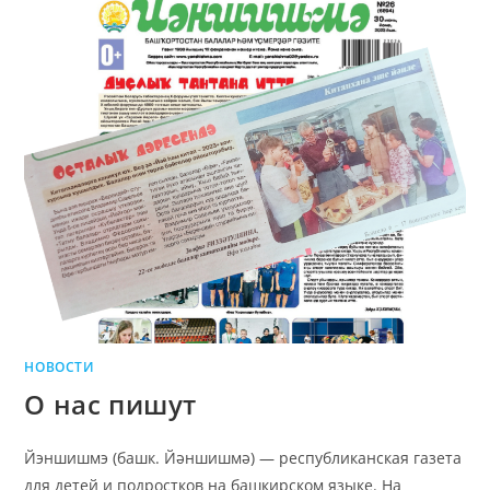
НОВОСТИ
О нас пишут
Йэншишмэ (башк. Йәншишмә) — республиканская газета
для детей и подростков на башкирском языке. На