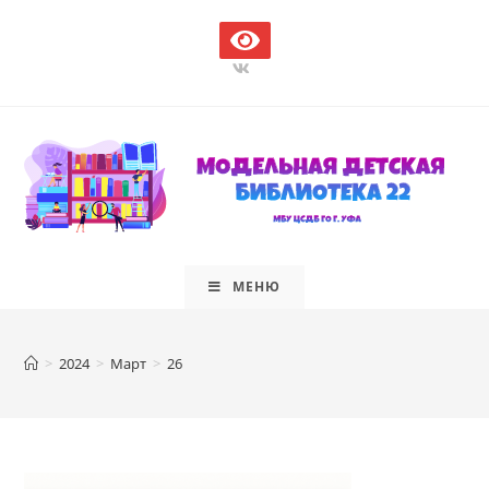
Перейти
к
содержимому
МЕНЮ
>
2024
>
Март
>
26