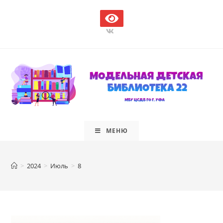
Перейти
к
содержимому
МЕНЮ
>
2024
>
Июль
>
8