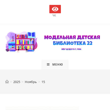
Перейти
к
содержимому
МЕНЮ
>
2025
>
Ноябрь
>
15