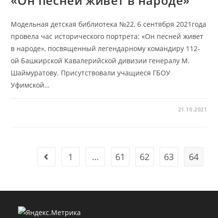
«Он песней живет в народе»
Модельная детская библиотека №22, 6 сентября 2021года
провела час исторического портрета: «Он песней живет
в народе», посвященный легендарному командиру 112-
ой Башкирской Кавалерийской дивизии генералу М.
Шаймуратову. Присутствовали учащиеся ГБОУ
Уфимской…
21.10.2021
1
…
61
62
63
64
Go to the previous page